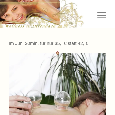
Im Juni 30min. für nur 35,- € statt
42,-€